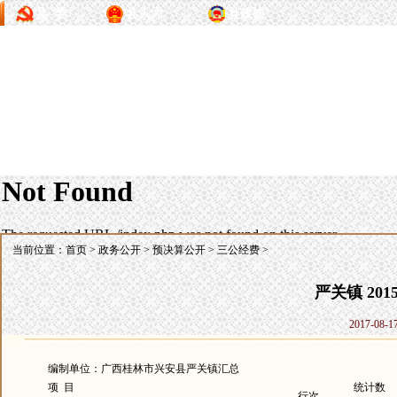
县 委
县人大
县政协
当前位置：
首页
>
政务公开
>
预决算公开
>
三公经费
>
严关镇 20
2017-08
编制单位：广西桂林市兴安县严关镇汇总
项 目
统计数
行次