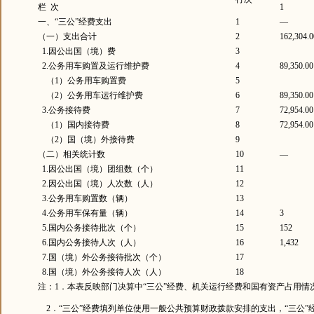
栏 次
1
一、“三公”经费支出
1
—
（一）支出合计
2
162,304.0
1.因公出国（境）费
3
2.公务用车购置及运行维护费
4
89,350.00
（1）公务用车购置费
5
（2）公务用车运行维护费
6
89,350.00
3.公务接待费
7
72,954.00
（1）国内接待费
8
72,954.00
（2）国（境）外接待费
9
（二）相关统计数
10
—
1.因公出国（境）团组数（个）
11
2.因公出国（境）人次数（人）
12
3.公务用车购置数（辆）
13
4.公务用车保有量（辆）
14
3
5.国内公务接待批次（个）
15
152
6.国内公务接待人次（人）
16
1,432
7.国（境）外公务接待批次（个）
17
8.国（境）外公务接待人次（人）
18
注：1．本表反映部门决算中“三公”经费、机关运行经费和国有资产占用情
2．“三公”经费填列单位使用一般公共预算财政拨款安排的支出，“三公”