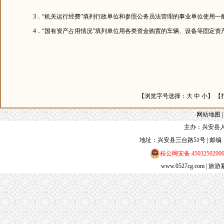
3．“机关运行经费”填列行政单位和参照公务员法管理的事业单位使用一
4．“国有资产占用情况”填列单位用各类资金购置的车辆、设备等固定资
【浏览字号选择：
大
中
小
】 【
网站地图
主办：兴安县人
地址：兴安县三台路51号 | 邮编：5413
桂公网安备 4503250200
www.0527cg.com
| 旅游紧